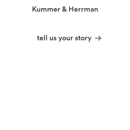
Kummer & Herrman
we design stories
tell us your story