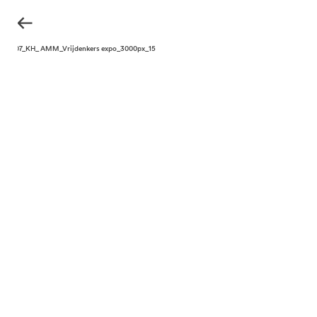
210907_KH_ AMM_Vrijdenkers expo_3000px_15