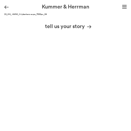
Kummer & Herrman
211020_KH_ AMM_Vrijdenkers expo_7000px_04
we design stories
tell us your story